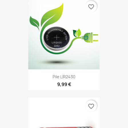
favorite_border
Pile LIR2430
9,99 €
favorite_border