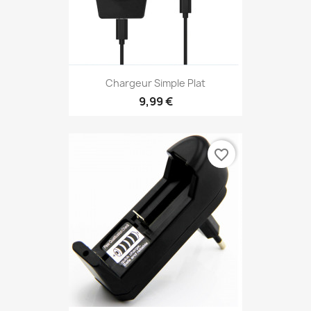
Chargeur Simple Plat
9,99 €
favorite_border