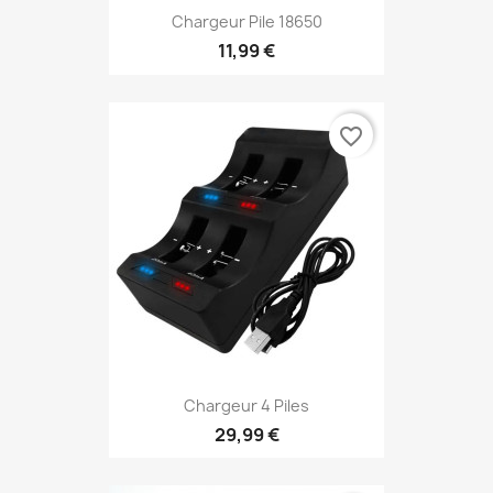
Chargeur Pile 18650
11,99 €
favorite_border
Chargeur 4 Piles
29,99 €