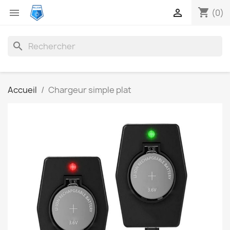
shopping_cart


(0)
search
Accueil
Chargeur simple plat