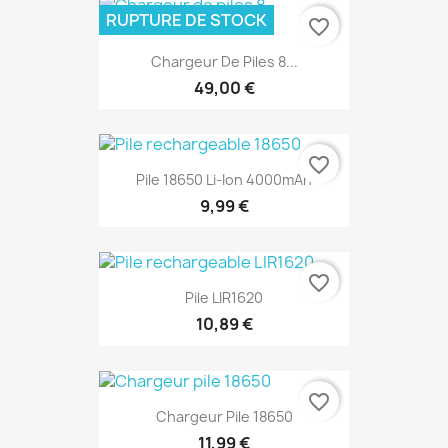
RUPTURE DE STOCK
favorite_border
Chargeur De Piles 8...
49,00 €
favorite_border
Pile 18650 Li-Ion 4000mAh
9,99 €
favorite_border
Pile LIR1620
10,89 €
favorite_border
Chargeur Pile 18650
11,99 €