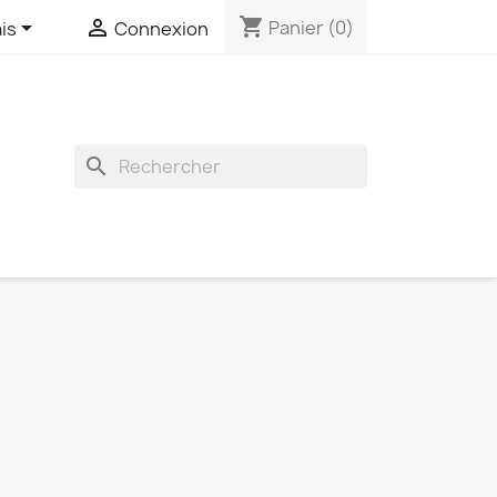
shopping_cart


Panier
(0)
is
Connexion
search