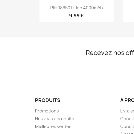
Aperçu rapide

Pile 18650 Li-Ion 4000mAh
9,99 €
Recevez nos off
PRODUITS
A PR
Promotions
Livrai
Nouveaux produits
Condit
Meilleures ventes
Condit