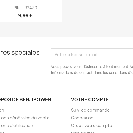
Aperçu rapide

Pile LIR2430
9,99 €
res spéciales
Vous pouvez vous désinscrire à tout moment. V
informations de contact dans les conditions d'ut
OPOS DE BENJIPOWER
VOTRE COMPTE
son
Suivi de commande
ions générales de vente
Connexion
ions d'utilisation
Créez votre compte