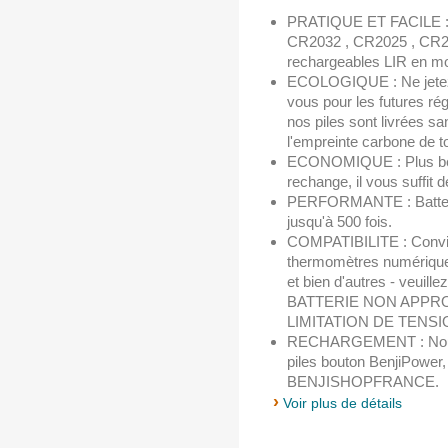
PRATIQUE ET FACILE : R
CR2032 , CR2025 , CR201
rechargeables LIR en mo
ECOLOGIQUE : Ne jetez 
vous pour les futures rég
nos piles sont livrées sa
l'empreinte carbone de t
ECONOMIQUE : Plus besoi
rechange, il vous suffit d
PERFORMANTE : Batterie
jusqu'à 500 fois.
COMPATIBILITE : Convien
thermomètres numériques
et bien d'autres - veuille
BATTERIE NON APPR
LIMITATION DE TENSI
RECHARGEMENT : Nous 
piles bouton BenjiPower,
BENJISHOPFRANCE.
›
Voir plus de détails