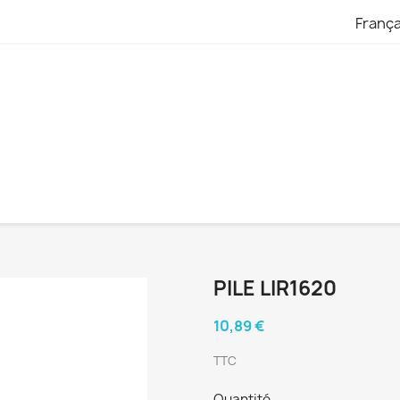
França
PILE LIR1620
10,89 €
TTC
Quantité